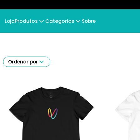
Produtos
Categorias
Loja
Sobre
Camiseta
MASCULINO
Camiseta Infantil
FEM
SABER E VIVER
REDE LO
Ordenar por
NOSSA CAUSA
LONGE