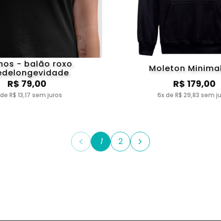
nos - balão roxo
Moleton Minimal
edelongevidade
R$ 79,00
R$ 179,00
 de R$ 13,17 sem juros
6x de R$ 29,83 sem j
1
2