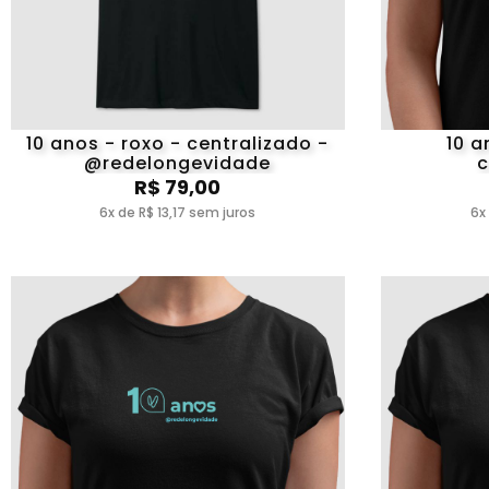
10 anos - roxo - centralizado -
10 a
@redelongevidade
c
@r
R$ 79,00
6x de R$ 13,17 sem juros
6x