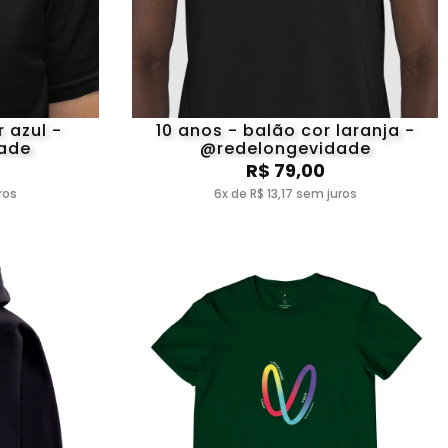
 azul -
10 anos - balão cor laranja -
ade
@redelongevidade
R$ 79,00
ros
6x de R$ 13,17 sem juros