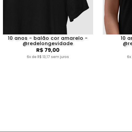
10 anos - balão cor amarelo -
10 a
@redelongevidade
@r
R$ 79,00
6x de R$ 13,17 sem juros
6x