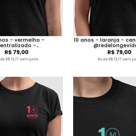
nos - vermelho -
10 anos - laranja - cen
entralizado -
@redelongevid
edelongevidade
R$ 79,00
R$ 79,00
 de R$ 13,17 sem juros
6x de R$ 13,17 sem ju