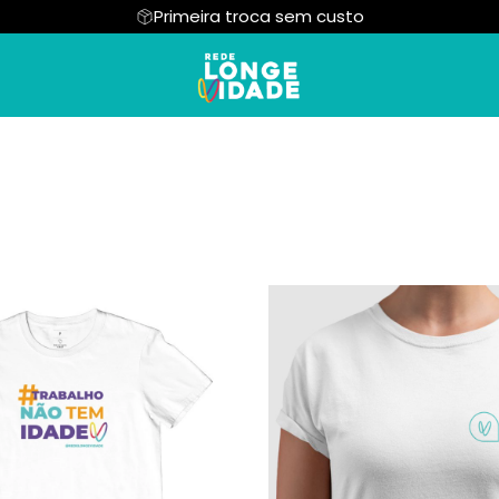
Primeira troca sem custo
ININO
Moletom
UNISSEX
Cropped
INFANTIL
NGEVIDADE
MINIMALISTA
FRASES INSPIRADO
VIDADE
POR AMOR
OFF