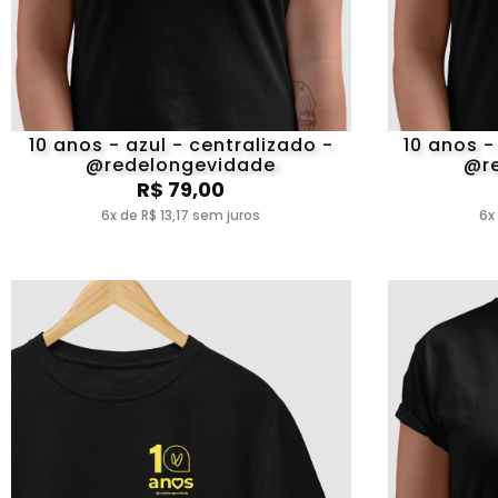
10 anos - azul - centralizado -
10 anos -
@redelongevidade
@r
R$ 79,00
6x de R$ 13,17 sem juros
6x