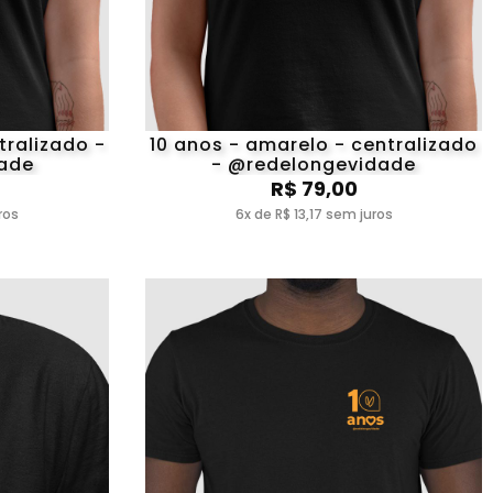
tralizado -
10 anos - amarelo - centralizado
ade
- @redelongevidade
R$ 79,00
ros
6x de R$ 13,17 sem juros