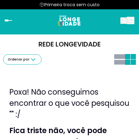
Parcele em até 6x sem juros
Primeira troca sem custo
REDE LONGEVIDADE
Ordenar por
Poxa! Não conseguimos
encontrar o que você pesquisou
"" :/
Fica triste não, você pode